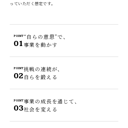
っていただく想定です。
“自らの意思”で、
POINT
01
事業を動かす
挑戦の連続が、
POINT
02
自らを鍛える
事業の成長を通じて、
POINT
03
社会を変える