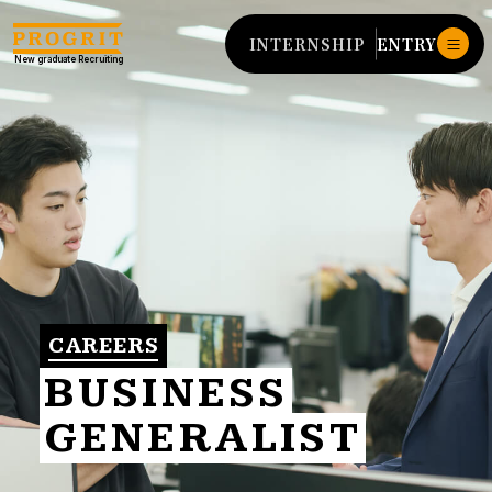
INTERNSHIP
ENTRY
New graduate
Recruiting
CAREERS
BUSINESS
GENERALIST